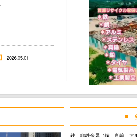
■ 
鉄、非鉄金属（銅、真鍮、ア