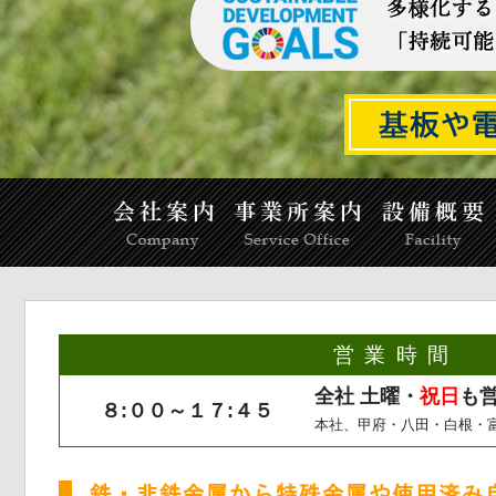
営業時間
全社 土曜・
祝日
も
８:００～１７:４５
本社、甲府・八田・白根・